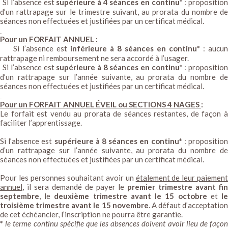
Si l’absence est
supérieure à 4 séances en continu*
: propositio
d’un rattrapage sur le trimestre suivant, au prorata du nombre de
séances non effectuées et justifiées par un certificat médical.
Pour un FORFAIT ANNUEL :
Si l’absence est
inférieure à 8 séances en continu*
: aucun
rattrapage ni remboursement ne sera accordé à l’usager.
Si l’absence est
supérieure à 8 séances en continu*
: propositio
d’un rattrapage sur l’année suivante, au prorata du nombre de
séances non effectuées et justifiées par un certificat médical.
Pour un FORFAIT ANNUEL ÉVEIL ou SECTIONS 4 NAGES
:
Le forfait est vendu au prorata de séances restantes, de façon à
faciliter l’apprentissage.
Si l’absence est
supérieure à 8 séances en continu*
: propositio
d’un rattrapage sur l’année suivante, au prorata du nombre de
séances non effectuées et justifiées par un certificat médical.
Pour les personnes souhaitant avoir un
étalement de leur paiemen
annuel
, il sera demandé de payer le
premier trimestre avant fi
septembre
, le
deuxième trimestre avant le 15 octobre
et
l
troisième trimestre avant le 15 novembre
. A défaut d’acceptation
de cet échéancier, l’inscription ne pourra être garantie.
*
le terme continu spécifie que les absences doivent avoir lieu de faço