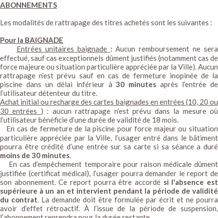
ABONNEMENTS
Les modalités de rattrapage des titres achetés sont les suivantes :
Pour la BAIGNADE
Entrées unitaires baignade
:
Aucun remboursement ne sera
effectué, sauf cas exceptionnels dûment justifiés (notamment cas de
force majeure ou situation particulière appréciée par la Ville). Aucun
rattrapage n’est prévu sauf en cas de fermeture inopinée de la
piscine dans un délai inférieur à
30 minutes
après l’entrée d
l’utilisateur détenteur du titre.
Achat initial ou recharge des cartes baignades en entrées (10, 20 o
30 entrées
) : aucun rattrapage n’est prévu dans la mesure o
l’utilisateur bénéficie d’une durée de validité de 18 mois.
En cas de fermeture de la piscine pour force majeur ou situatio
particulière appréciée par la Ville, l’usager entré dans le bâtiment
pourra être crédité d’une entrée sur sa carte si sa séance a duré
moins de 30 minutes
.
En cas d’empêchement temporaire pour raison médicale dûment
justifiée (certificat médical), l’usager pourra demander le report de
son abonnement. Ce report pourra être accordé
si l'absence es
supérieure à un an et intervient pendant la période de validité
du contrat
. La demande doit être formulée par écrit et ne pourra
avoir d’effet rétroactif. À l’issue de la période de suspension,
l’abonnement reprendra pour la durée restante.