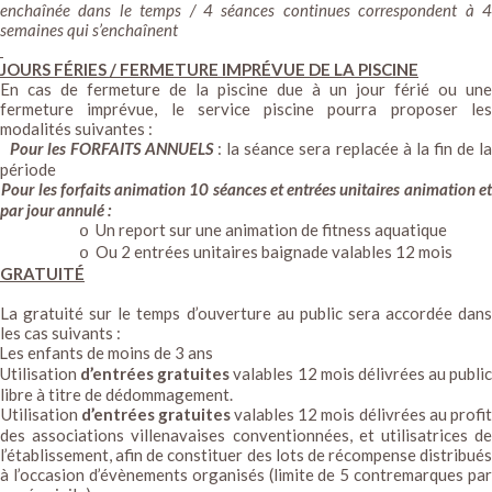
enchaînée dans le temps / 4 séances continues correspondent à 4
semaines qui s’enchaînent
JOURS FÉRIES / FERMETURE IMPRÉVUE DE LA PISCINE
En cas de fermeture de la piscine due à un jour férié ou une
fermeture imprévue, le service piscine pourra proposer les
modalités suivantes :
Pour les FORFAITS ANNUELS
: la séance sera replacée à la fin de l
période
Pour les forfaits animation 10 séances et entrées unitaires animation e
par jour annulé :
Un report sur une animation de fitness aquatique
o
Ou 2 entrées unitaires baignade
valables 12 mois
o
GRATUITÉ
La gratuité sur le temps d’ouverture au public sera accordée dans
les cas suivants :
Les enfants de moins de 3 ans
Utilisation
d’entrées gratuites
valables 12 mois délivrées au publi
libre à titre de dédommagement.
Utilisation
d’entrées gratuites
valables 12 mois délivrées au profi
des associations villenavaises conventionnées, et utilisatrices de
l’établissement, afin de constituer des lots de récompense distribués
à l’occasion d’évènements organisés (limite de 5 contremarques par