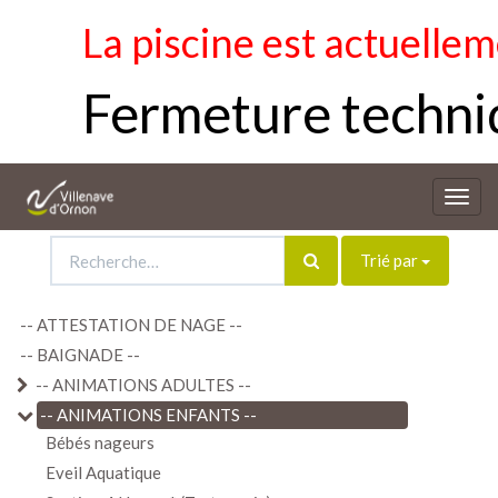
La piscine est actuellem
Fermeture techniq
Bascu
la
navig
Trié par
-- ATTESTATION DE NAGE --
-- BAIGNADE --
-- ANIMATIONS ADULTES --
-- ANIMATIONS ENFANTS --
Bébés nageurs
Eveil Aquatique